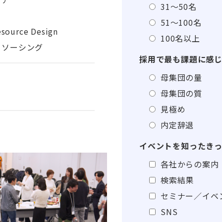
31～50名
51～100名
ource Design
100名以上
トソーシング
採用で最も課題に感
母集団の量
母集団の質
見極め
内定辞退
イベントを知ったき
各社からの案内
検索結果
セミナー／イベ
SNS