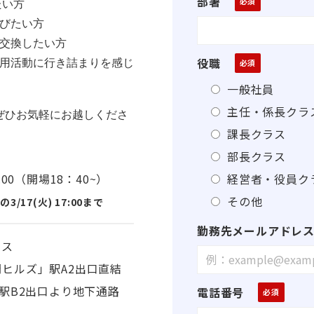
部署
たい方
びたい方
交換したい方
役職
用活動に行き詰まりを感じ
一般社員
主任・係長クラ
ぜひお気軽にお越しくださ
課長クラス
部長クラス
経営者・役員ク
21:00（開場18：40~）
その他
17(火) 17:00まで
勤務先メールアドレ
ィス
ヒルズ」駅A2出口直結
」駅B2出口より地下通路
電話番号