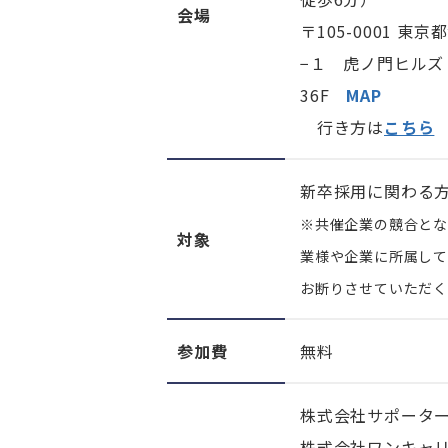
会場
〒105-0001 
−１ 虎ノ門ヒルズ
36F
MAP
行き方は
こちら
新卒採用に関わる
※共催企業の競合と
対象
業様や企業に所属し
お断りさせていただく
参加費
無料
株式会社サポータ
株式会社ワンキャ