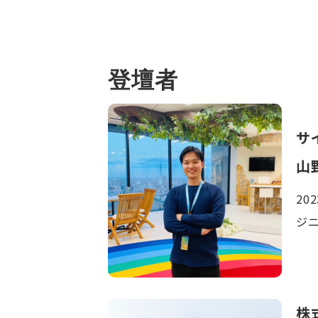
登壇者
サイ
山
20
ジ
株