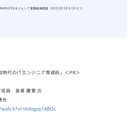
MARUZEN＆ジュンク堂書店梅田店（2022/9/18-9/24 ビジ
和時代のITエンジニア育成術」＜PR＞
役員 長瀬 慶重 氏
博光
m/watch?v=tbNqpq74BOc