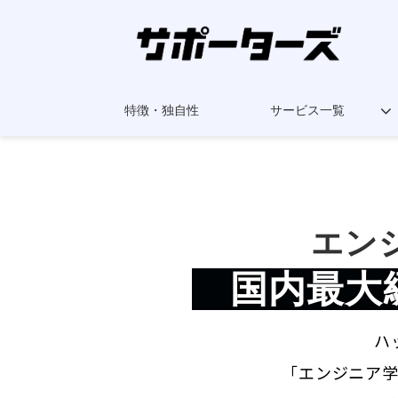
特徴・独自性
サービス一覧
エン
　国内最大
ハ
「エンジニア学