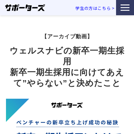
学生の方はこちら
>
特徴・独自性
【アーカイブ動画】
サービス一覧
ウェルスナビの新卒一期生採
利用企業事例
用
新卒一期生採用に向けてあえ
お役立ち資料
て”やらない”と決めたこと
エンジニア採用コラム
セミナー・イベント