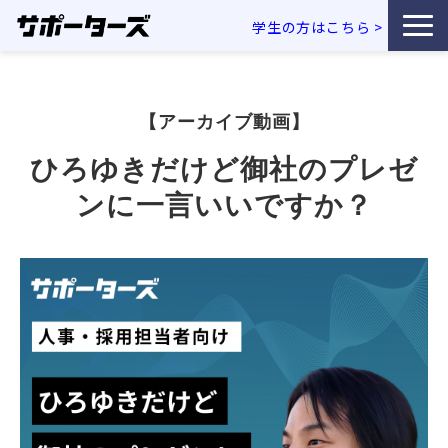
学生の方はこちら
>
特徴・独自性
【アーカイブ動画】
サービス一覧
ひろゆきだけど御社のプレゼ
利用企業事例
ンに一言いいですか？
お役立ち資料
エンジニア採用コラム
セミナー・イベント