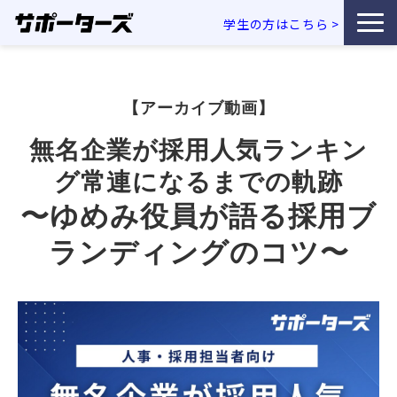
学生の方はこちら
>
特徴・独自性
【アーカイブ動画】
サービス一覧
無名企業が採用人気ランキン
利用企業事例
グ常連になるまでの軌跡
〜ゆめみ役員が語る採用ブ
お役立ち資料
ランディングのコツ〜
エンジニア採用コラム
セミナー・イベント