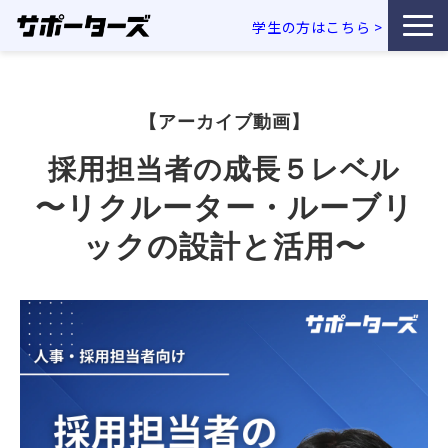
学生の方はこちら
>
特徴・独自性
【アーカイブ動画】
サービス一覧
採用担当者の成長５レベル
利用企業事例
〜リクルーター・ルーブリ
ックの設計と活用〜
お役立ち資料
エンジニア採用コラム
セミナー・イベント