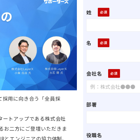
姓
名
会社名
て採用に向き合う「全員採
部署
タートアップである株式会社
するお二方にご登壇いただきま
役職名
HRとエンジニアの協力体制、