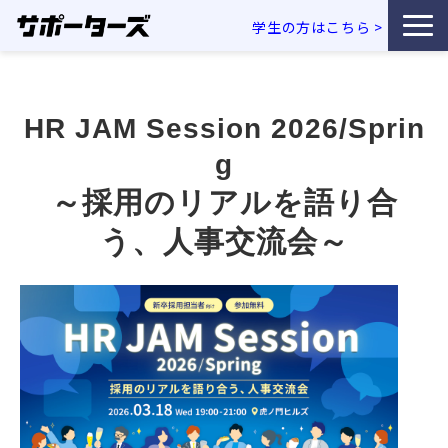
学生の方はこちら
>
特徴・独自性
HR JAM Session 2026/Sprin
サービス一覧
g
利用企業事例
～採用のリアルを語り合
う、人事交流会～
お役立ち資料
エンジニア採用コラム
セミナー・イベント