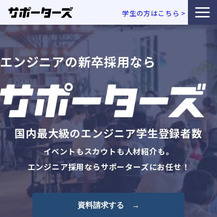
学生の方はこちら
>
特徴・独自性
エンジニアの新卒採用なら
サービス一覧
利用企業事例
お役立ち資料
国内最大級のエンジニア学生登録者数
エンジニア採用コラム
イベントもスカウトも人材紹介も。
エンジニア採用ならサポーターズにお任せ！
セミナー・イベント
資料請求する →