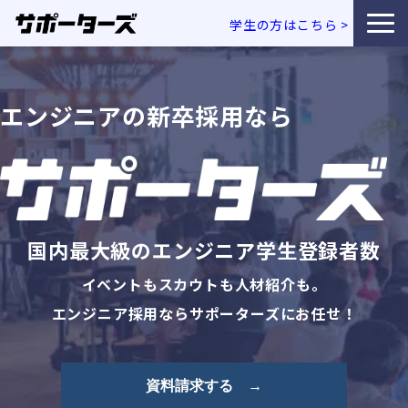
学生の方はこちら
>
特徴・独自性
エンジニアの新卒採用なら
サービス一覧
利用企業事例
お役立ち資料
国内最大級のエンジニア学生登録者数
エンジニア採用コラム
イベントもスカウトも人材紹介も。
エンジニア採用ならサポーターズにお任せ！
セミナー・イベント
資料請求する →