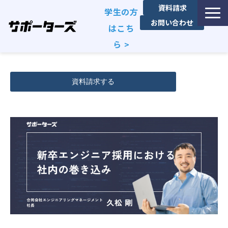
資料請求
学生の方
お問い合わせ
はこち
ら >
特徴・独自性
資料請求する
サービス一覧
利用企業事例
お役立ち資料
エンジニア採用コラム
セミナー・イベント